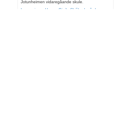
Jotunheimen vidaregåande skule.
Les meir om Hanna Gjeilo Skjåkødegård