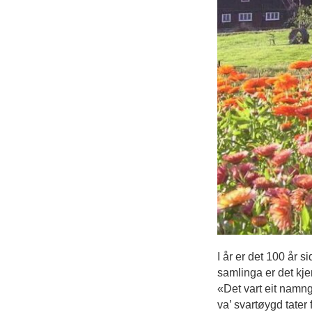
I år er det 100 år 
samlinga er det kj
«Det vart eit namngj
va’ svartøygd tater 