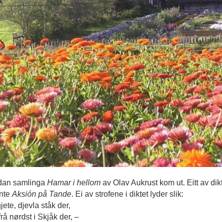
sidan samlinga
Hamar i hellom
av Olav Aukrust kom ut. Eitt av dik
ente
Aksión på Tande
. Ei av strofene i diktet lyder slik:
ete, djevla ståk der,
frå nørdst i Skjåk der, –