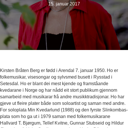
15. januar 2017
Kirsten Bråten Berg er fødd i Arendal 7. januar 1950. Ho er
folkemusikar, visesongar og sylvsmed busett i Rysstad i
Setesdal. Ho er blant dei mest kjende og framståande
kvedarane i Norge og har nådd eit stort publikum gjennom
samarbeid med musikarar frå andre musikktradisjonar. Ho har
gjeve ut fleire plater både som soloartist og saman med andre.
For soloplata Min Kvedarlund (1988) og den fyrste Slinkombas-
plata som ho ga ut i 1979 saman med folkemusikarane
Hallvard T. Bjørgum, Tellef Kvitne, Gunnar Stubseid og Hildur