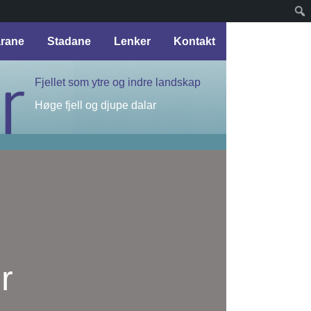
arane
Stadane
Lenker
Kontakt
Fjellet som ytre og indre landskap
Høge fjell og djupe dalar
r