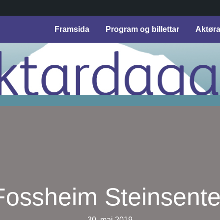
Framsida
Program og billettar
Aktør
Fossheim Steinsente
30. mai 2019