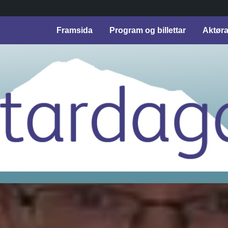
Framsida
Program og billettar
Aktør