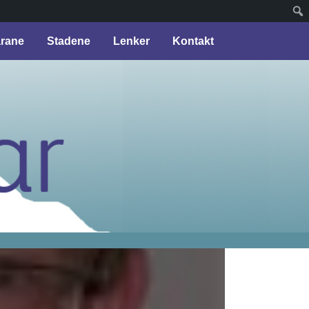
arane
Stadene
Lenker
Kontakt