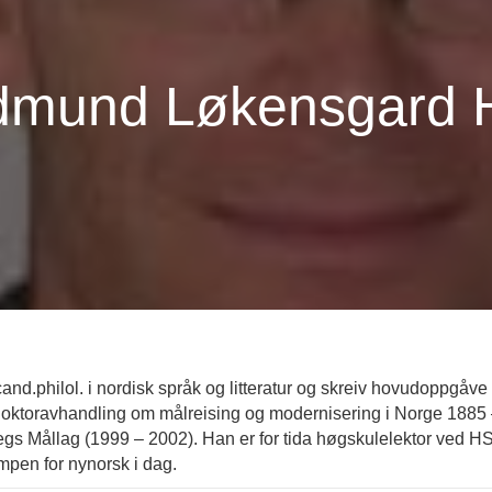
mund Løkensgard 
nd.philol. i nordisk språk og litteratur og skreiv hovudoppgåv
v doktoravhandling om målreising og modernisering i Norge 1885 
egs Mållag (1999 – 2002). Han er for tida høgskulelektor ved H
pen for nynorsk i dag.