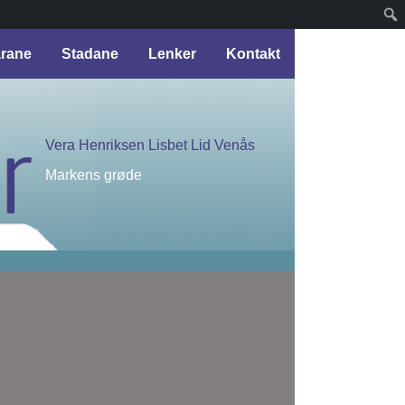
arane
Stadane
Lenker
Kontakt
Vera Henriksen Lisbet Lid Venås
Markens grøde