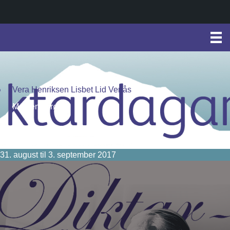
Vera Henriksen Lisbet Lid Venås
Markens grøde
31. august til 3. september 2017