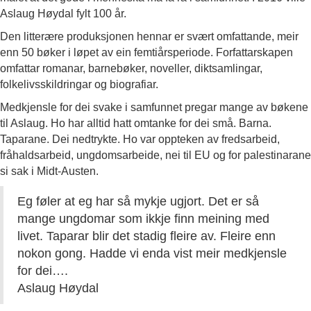
Aslaug Høydal fylt 100 år.
Den litterære produksjonen hennar er svært omfattande, meir
enn 50 bøker i løpet av ein femtiårsperiode. Forfattarskapen
omfattar romanar, barnebøker, noveller, diktsamlingar,
folkelivsskildringar og biografiar.
Medkjensle for dei svake i samfunnet pregar mange av bøkene
til Aslaug. Ho har alltid hatt omtanke for dei små. Barna.
Taparane. Dei nedtrykte. Ho var oppteken av fredsarbeid,
fråhaldsarbeid, ungdomsarbeide, nei til EU og for palestinarane
si sak i Midt-Austen.
Eg føler at eg har så mykje ugjort. Det er så
mange ungdomar som ikkje finn meining med
livet. Taparar blir det stadig fleire av. Fleire enn
nokon gong. Hadde vi enda vist meir medkjensle
for dei….
Aslaug Høydal