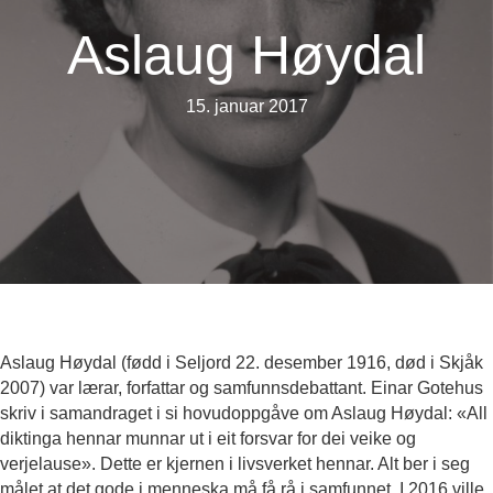
Aslaug Høydal
15. januar 2017
Aslaug Høydal (fødd i Seljord 22. desember 1916, død i Skjåk
2007) var lærar, forfattar og samfunnsdebattant. Einar Gotehus
skriv i samandraget i si hovudoppgåve om Aslaug Høydal: «All
diktinga hennar munnar ut i eit forsvar for dei veike og
verjelause». Dette er kjernen i livsverket hennar. Alt ber i seg
målet at det gode i menneska må få rå i samfunnet. I 2016 ville