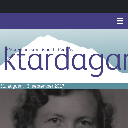
Vera Henriksen Lisbet Lid Venås
Markens grøde
31. august til 3. september 2017