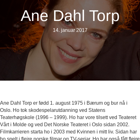
Ane Dahl Torp
14. januar 2017
Ane Dahl Torp er fødd 1. august 1975 i Bærum og bur nå i
Oslo. Ho tok skodespelarutdanning ved Statens
Teaterhøgskole (1996 – 1999). Ho har vore tilsett ved Teateret
Vårt i Molde og ved Det Norske Teateret i Oslo sidan 2002.
Filmkarrieren starta ho i 2003 med Kvinnen i mitt liv. Sidan har
ho spelt i fleire norske filmar og TV-seriar. Ho har også fått fleire