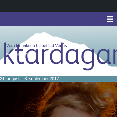
Vera Henriksen Lisbet Lid Venås
Markens grøde
31. august til 3. september 2017