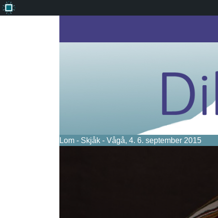
Om
WordPress
Lom - Skjåk - Vågå, 4. 6. september 2015