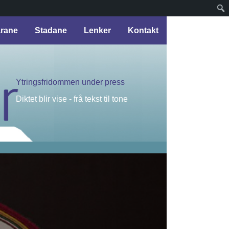
arane
Stadane
Lenker
Kontakt
Ytringsfridommen under press
Diktet blir vise - frå tekst til tone