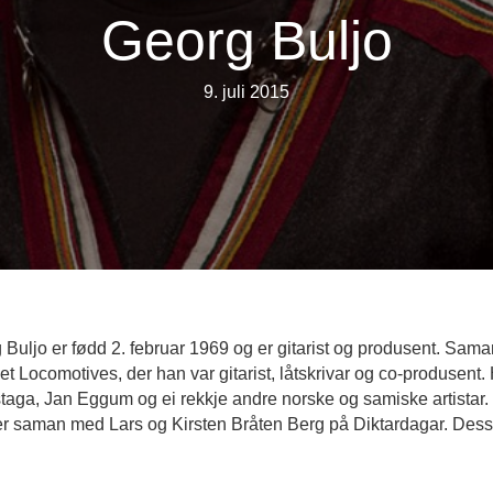
Georg Buljo
9. juli 2015
 Buljo er fødd 2. februar 1969 og er gitarist og produsent. Sam
talet Locomotives, der han var gitarist, låtskrivar og co-produs
taga, Jan Eggum og ei rekkje andre norske og samiske artista
er saman med Lars og Kirsten Bråten Berg på Diktardagar. Dess