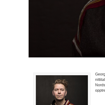
Georg
nitti
Nords
opptr